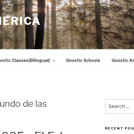
MERICA
n
ostic Classes(Bilingual)
Gnostic Schools
Gnostic Ar
Mundo de las
Search
for:
RECENT PO