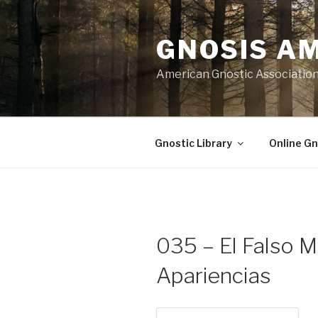
Skip
to
GNOSIS A
content
American Gnostic Associatio
Gnostic Library
Online Gn
035 – El Falso 
Apariencias