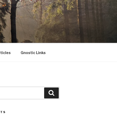
ticles
Gnostic Links
Search
STS