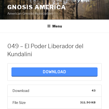
Skip
GNOSIS AMERICA
to
American Gnostic Association
content
Menu
049 – El Poder Liberador del
Kundalini
DOWNLOAD
Download
43
File Size
311.90 KB