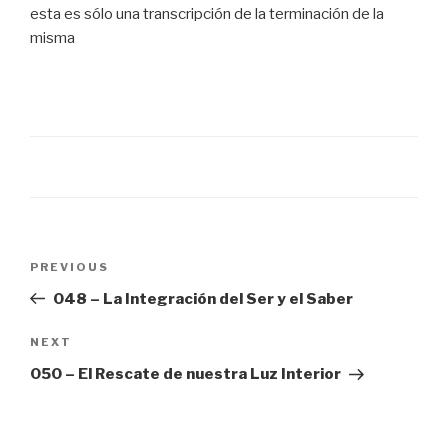
esta es sólo una transcripción de la terminación de la
misma
Post
Previous
PREVIOUS
navigation
Post
048 – La Integración del Ser y el Saber
Next
NEXT
Post
050 – El Rescate de nuestra Luz Interior