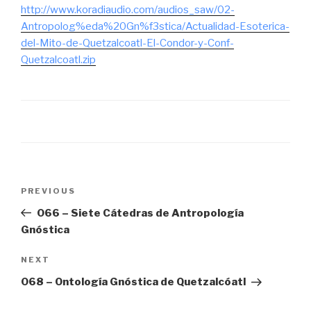
http://www.koradiaudio.com/audios_saw/02-
Antropolog%eda%20Gn%f3stica/Actualidad-Esoterica-
del-Mito-de-Quetzalcoatl-El-Condor-y-Conf-
Quetzalcoatl.zip
Post
Previous
PREVIOUS
navigation
Post
066 – Siete Cátedras de Antropología
Gnóstica
Next
NEXT
Post
068 – Ontología Gnóstica de Quetzalcóatl