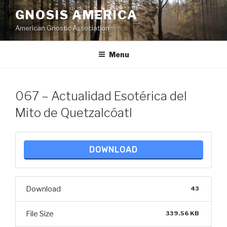
Skip
GNOSIS AMERICA
to
American Gnostic Association
content
Menu
067 – Actualidad Esotérica del
Mito de Quetzalcóatl
DOWNLOAD
Download
43
File Size
339.56 KB