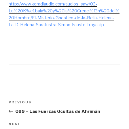
http://www.koradiaudio.com/audios_saw/03-
La%20K%e1bala%20y%20la%20Creaci%f3n%20del%
20Hombre/El-Misterio-Gnostico-de-la-Bella-Helena-
La-D-Helena-Saratustra-Simon-Fausto-Troya.zip
Post
Previous
PREVIOUS
navigation
Post
099 – Las Fuerzas Ocultas de Ahrimán
Next
NEXT