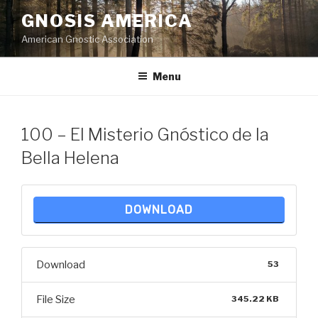
Skip
GNOSIS AMERICA
to
American Gnostic Association
content
Menu
100 – El Misterio Gnóstico de la
Bella Helena
DOWNLOAD
Download
53
File Size
345.22 KB