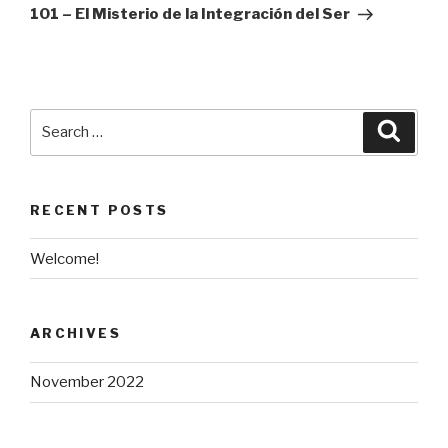
Post
101 – El Misterio de la Integración del Ser
Search
Searc
for:
RECENT POSTS
Welcome!
ARCHIVES
November 2022