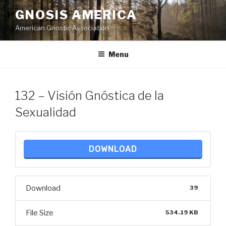
Skip
GNOSIS AMERICA
to
American Gnostic Association
content
Menu
132 – Visión Gnóstica de la
Sexualidad
DOWNLOAD
Download
39
File Size
534.19 KB