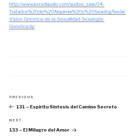
http://www.koradiaudio.com/audios_saw/04-
Tratados%20de%20Alquimia%20y%20Sexolog%eda/
Vision-Gnostica-de-la-Sexualidad-Sexologia-
Gnostica.zip
Post
Previous
PREVIOUS
navigation
Post
131 – Espíritu Síntesis del Camino Secreto
Next
NEXT
Post
133 – El Milagro del Amor