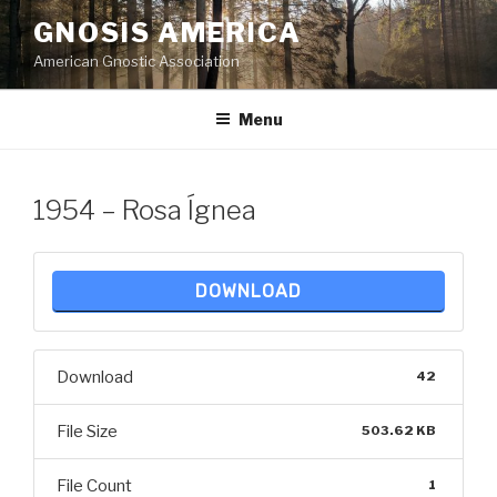
Skip
GNOSIS AMERICA
to
American Gnostic Association
content
Menu
1954 – Rosa Ígnea
DOWNLOAD
Download
42
File Size
503.62 KB
File Count
1