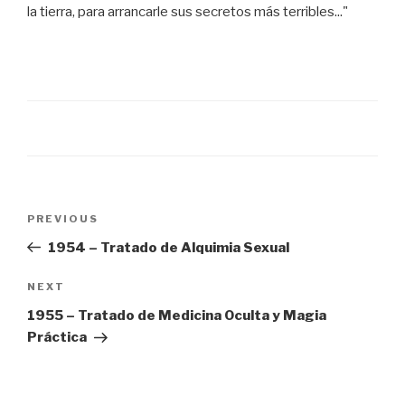
la tierra, para arrancarle sus secretos más terribles..."
Post
Previous
PREVIOUS
navigation
Post
1954 – Tratado de Alquimia Sexual
Next
NEXT
Post
1955 – Tratado de Medicina Oculta y Magia
Práctica