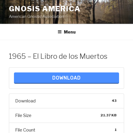
Skip
GNOSIS AMERICA
to
American Gnostic Association
content
Menu
1965 – El Libro de los Muertos
DOWNLOAD
Download
43
File Size
21.37 KB
File Count
1