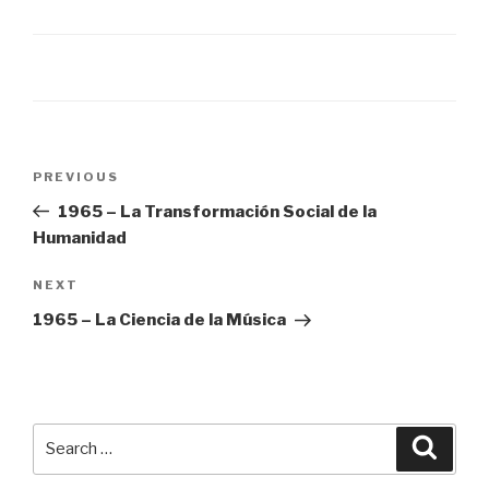
Post
Previous
PREVIOUS
navigation
Post
1965 – La Transformación Social de la
Humanidad
Next
NEXT
Post
1965 – La Ciencia de la Música
Search
Searc
for: