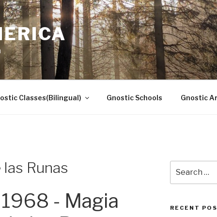
MERICA
n
ostic Classes(Bilingual)
Gnostic Schools
Gnostic Ar
 las Runas
Search
for:
1968 - Magia
RECENT PO