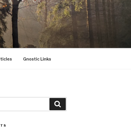
ticles
Gnostic Links
Search
STS