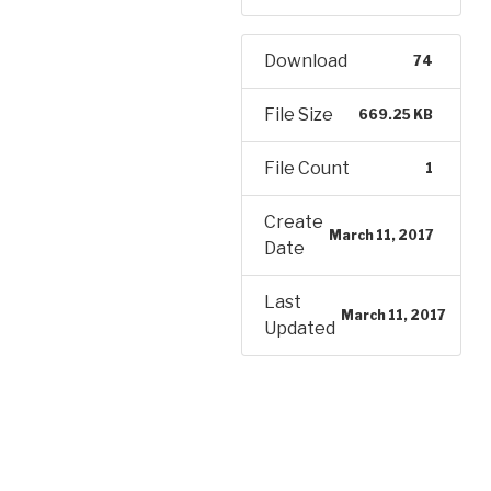
Download
74
File Size
669.25 KB
File Count
1
Create
March 11, 2017
Date
Last
March 11, 2017
Updated