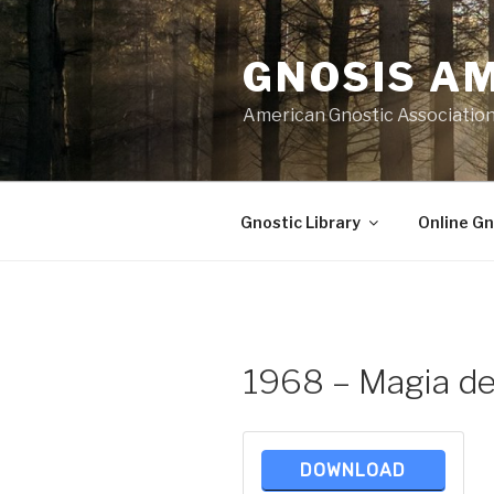
Skip
to
GNOSIS A
content
American Gnostic Associatio
Gnostic Library
Online Gn
1968 – Magia de
DOWNLOAD