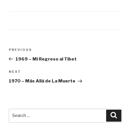
Post
Previous
PREVIOUS
navigation
Post
1969 – Mi Regreso al Tibet
Next
NEXT
Post
1970 – Más Allá de La Muerte
Search
Searc
for: