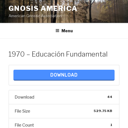
Skip
GNOSIS AMERICA
to
American Gnostic Association
content
Menu
1970 – Educación Fundamental
DOWNLOAD
Download
44
File Size
529.75 KB
File Count
1