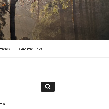
ticles
Gnostic Links
Search
STS