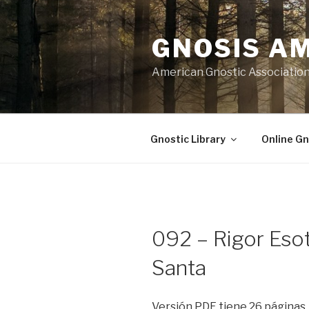
Skip
to
GNOSIS A
content
American Gnostic Associatio
Gnostic Library
Online Gn
092 – Rigor Eso
Santa
Versión PDF tiene 26 páginas