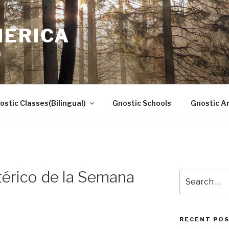
MERICA
n
ostic Classes(Bilingual)
Gnostic Schools
Gnostic Ar
térico de la Semana
Search
for:
RECENT PO