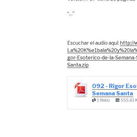
“…”
Escuchar el audio aquí:
http:/
La%20K%e1bala%20y%20la%
gor-Esoterico-de-la-Semana-
Santa.zip
092 - Rigor Eso
Semana Santa
1 file(s)
555.61 