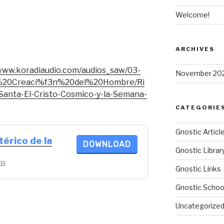
Welcome!
ARCHIVES
/www.koradiaudio.com/audios_saw/03-
November 20
20Creaci%f3n%20del%20Hombre/Ri
Santa-El-Cristo-Cosmico-y-la-Semana-
CATEGORIE
Gnostic Articl
térico de la
DOWNLOAD
Gnostic Librar
KB
Gnostic Links
Gnostic Schoo
Uncategorize