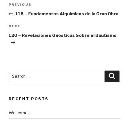
Post
Previous
PREVIOUS
navigation
Post
118 – Fundamentos Alquímicos de la Gran Obra
Next
NEXT
Post
120 – Revelaciones Gnósticas Sobre el Bautismo
Search
Searc
for:
RECENT POSTS
Welcome!