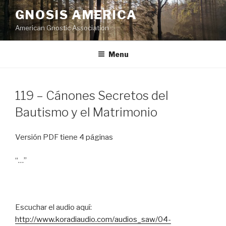
Skip
GNOSIS AMERICA
to
American Gnostic Association
content
Menu
119 – Cánones Secretos del
Bautismo y el Matrimonio
Versión PDF tiene 4 páginas
“…”
Escuchar el audio aquí:
http://www.koradiaudio.com/audios_saw/04-