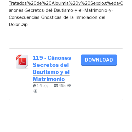
Tratados%20de%20Alquimia%20y%20Sexolog%eda/C
anones-Secretos-del-Bautismo-y-el-Matrimonio-y-
Consecuencias-Gnosticas-de-la-Inmolacion-del-
Dolor-.zip
119 - Cánones
DOWNLOAD
Secretos del
Bautismo y el
Matrimonio
1 file(s)
495.98
KB