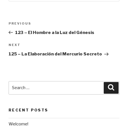
Post
Previous
PREVIOUS
navigation
Post
123 – El Hombre a la Luz del Génesis
Next
NEXT
Post
125 – La Elaboración del Mercurio Secreto
Search
Searc
for:
RECENT POSTS
Welcome!