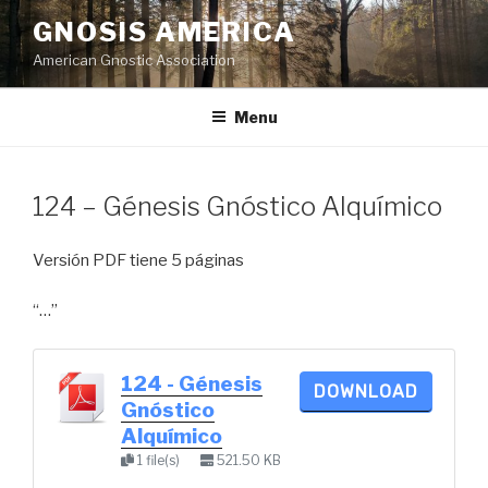
Skip
GNOSIS AMERICA
to
American Gnostic Association
content
Menu
124 – Génesis Gnóstico Alquímico
Versión PDF tiene 5 páginas
“…”
124 - Génesis
DOWNLOAD
Gnóstico
Alquímico
1 file(s)
521.50 KB