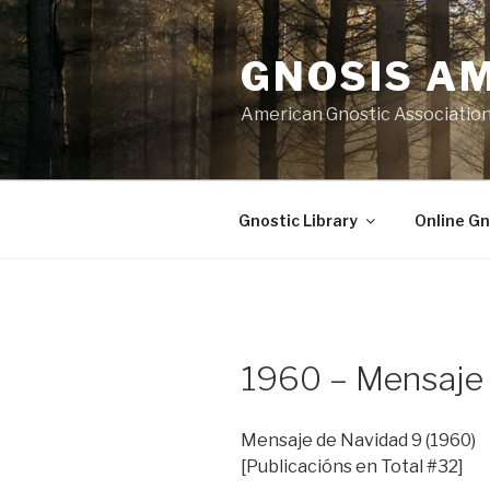
Skip
to
GNOSIS A
content
American Gnostic Associatio
Gnostic Library
Online Gn
1960 – Mensaje
Mensaje de Navidad 9 (1960)
[Publicacións en Total #32]