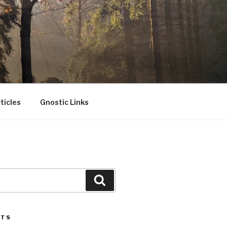
ticles
Gnostic Links
Search
STS