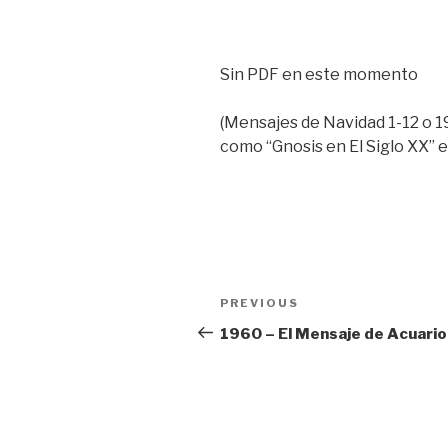
Sin PDF en este momento
(Mensajes de Navidad 1-12 o 1
como “Gnosis en El Siglo XX” 
Post
Previous
PREVIOUS
navigation
Post
1960 – El Mensaje de Acuario