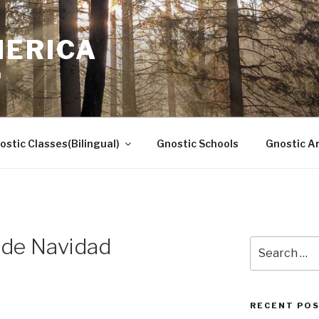
MERICA
n
ostic Classes(Bilingual)
Gnostic Schools
Gnostic Ar
 de Navidad
Search
for:
RECENT PO