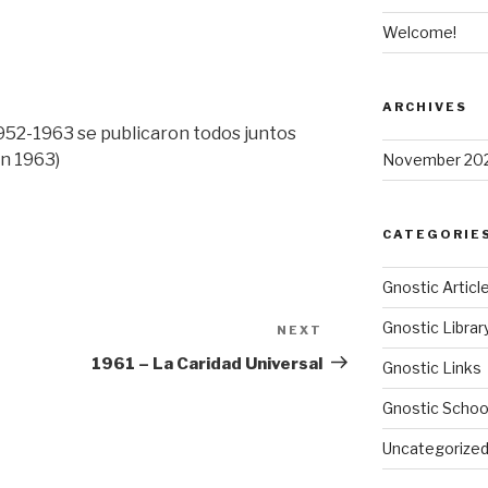
Welcome!
ARCHIVES
952-1963 se publicaron todos juntos
en 1963)
November 20
CATEGORIE
Gnostic Articl
Gnostic Librar
NEXT
Next
Post
1961 – La Caridad Universal
Gnostic Links
Gnostic Schoo
Uncategorize