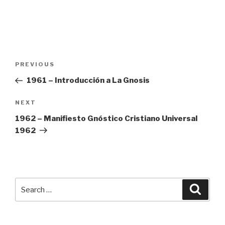
Post
Previous
PREVIOUS
navigation
Post
1961 – Introducción a La Gnosis
Next
NEXT
Post
1962 – Manifiesto Gnóstico Cristiano Universal
1962
Search
Searc
for: