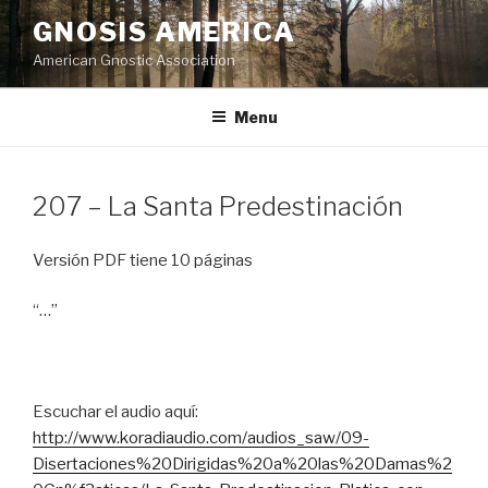
Skip
GNOSIS AMERICA
to
American Gnostic Association
content
Menu
207 – La Santa Predestinación
Versión PDF tiene 10 páginas
“…”
Escuchar el audio aquí:
http://www.koradiaudio.com/audios_saw/09-
Disertaciones%20Dirigidas%20a%20las%20Damas%2