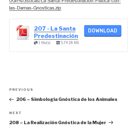
0Gn%f3sticas/La-Santa-Predestinacion-Platica-con-
las-Damas-Gnosticas.zip
207 - La Santa
DOWNLOAD
Predestinación
1 file(s)
574.18 KB
Post
Previous
PREVIOUS
navigation
Post
206 – Simbología Gnóstica de los Animales
Next
NEXT
Post
208 – La Realización Gnóstica de la Mujer