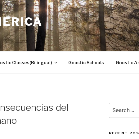
MERICA
n
ostic Classes(Bilingual)
Gnostic Schools
Gnostic Ar
nsecuencias del
Search
for:
mano
RECENT PO