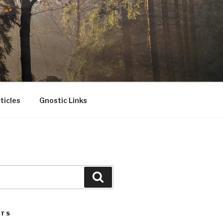
ticles
Gnostic Links
Search
STS