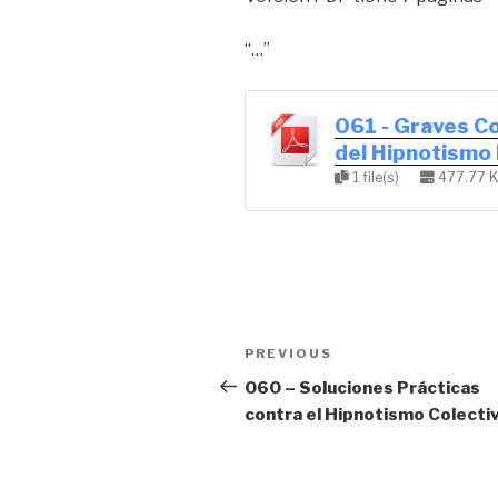
“…”
061 - Graves C
del Hipnotism
1 file(s)
477.77 
Post
Previous
PREVIOUS
navigation
Post
060 – Soluciones Prácticas
contra el Hipnotismo Colecti