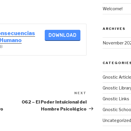
Welcome!
ARCHIVES
onsecuencias
DOWNLOAD
o Humano
November 20
KB
CATEGORIE
Gnostic Articl
Gnostic Librar
NEXT
Next
Gnostic Links
Post
062 – El Poder Intuicional del
vo
Hombre Psicológico
Gnostic Schoo
Uncategorize