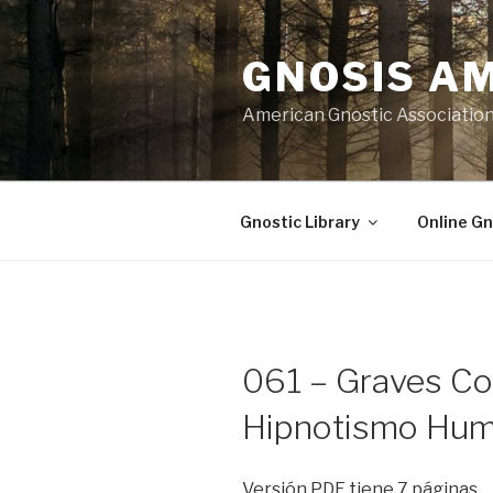
Skip
to
GNOSIS A
content
American Gnostic Associatio
Gnostic Library
Online Gn
061 – Graves Co
Hipnotismo Hu
Versión PDF tiene 7 páginas