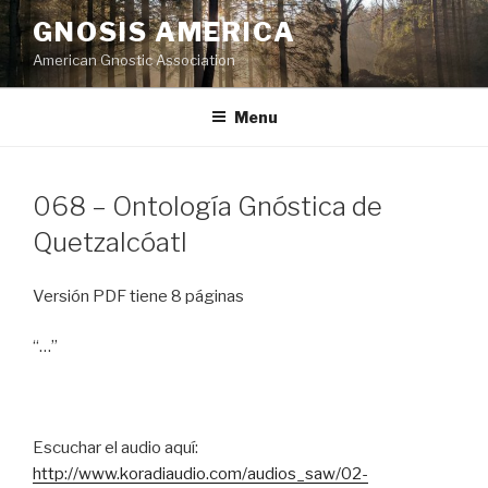
Skip
GNOSIS AMERICA
to
American Gnostic Association
content
Menu
068 – Ontología Gnóstica de
Quetzalcóatl
Versión PDF tiene 8 páginas
“…”
Escuchar el audio aquí:
http://www.koradiaudio.com/audios_saw/02-