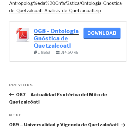
Antropolog%eda%20Gn%f3stica/Ontologia-Gnostica-
de-Quetzalcoatl-Analisis-de-Quetzacoatl.zip
068 - Ontología
DOWNLOAD
Gnóstica de
Quetzalcóatl
1 file(s)
314.60 KB
Post
Previous
PREVIOUS
navigation
Post
067 – Actualidad Esotérica del Mito de
Quetzalcóatl
Next
NEXT
Post
069 – Universalidad y Vigencia de Quetzalcóatl