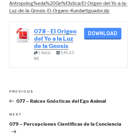
Antropolog%eda%20Gn%f3stica/El-Origen-del-Yo-a-la-
Luz-de-la-Gnosis-El-Organo-Kundartiguador.zip
078 - El Origen
DOWNLOAD
del Yo a la Luz
de la Gnosis
1 file(s)
546.63
KB
Post
Previous
PREVIOUS
navigation
Post
077 – Raíces Gnósticas del Ego Animal
Next
NEXT
Post
079 – Percepciones Científicas de la Conciencia