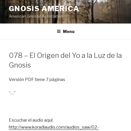
Skip
GNOSIS AMERICA
to
American Gnostic Association
content
Menu
078 – El Origen del Yo a la Luz de la
Gnosis
Versión PDF tiene 7 páginas
“…”
Escuchar el audio aquí:
http://www.koradiaudio.com/audios_saw/02-