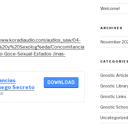
Welcome!
ARCHIVES
/www.koradiaudio.com/audios_saw/04-
November 20
%20y%20Sexolog%eda/Concomitancia
o-Goce-Sexual-Estados-Jinas-
CATEGORIE
Gnostic Articl
ancias
DOWNLOAD
Gnostic Librar
uego Secreto
KB
Gnostic Links
Gnostic Schoo
Uncategorize