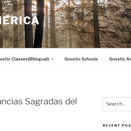
MERICA
n
ostic Classes(Bilingual)
Gnostic Schools
Gnostic Ar
ncias Sagradas del
Search
for:
RECENT PO