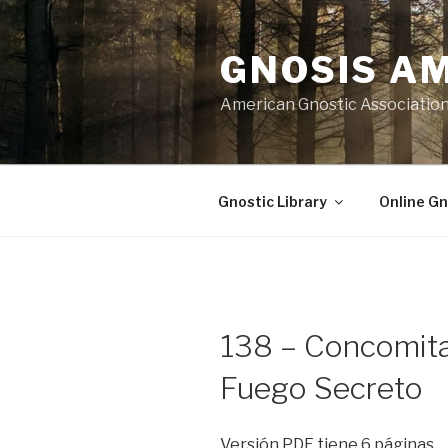
Skip
to
GNOSIS A
content
American Gnostic Associatio
Gnostic Library
Online Gn
138 – Concomita
Fuego Secreto
Versión PDF tiene 6 páginas