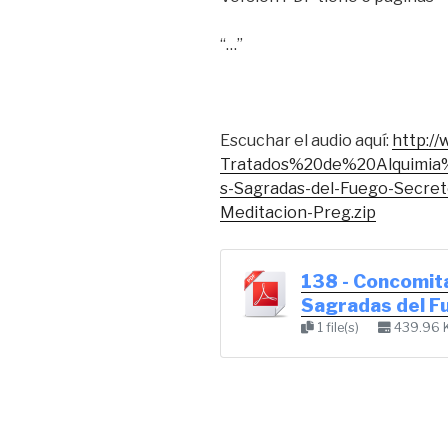
“…”
Escuchar el audio aquí:
http:/
Tratados%20de%20Alquimia
s-Sagradas-del-Fuego-Secret
Meditacion-Preg.zip
138 - Concomit
Sagradas del F
1 file(s)
439.96 