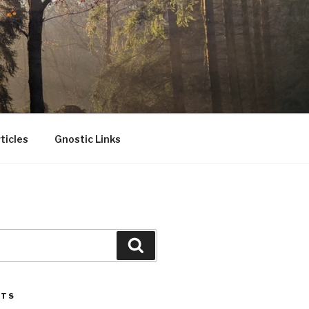
ticles
Gnostic Links
Search
STS