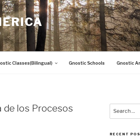
MERICA
n
ostic Classes(Bilingual)
Gnostic Schools
Gnostic Ar
a de los Procesos
Search
for:
RECENT PO