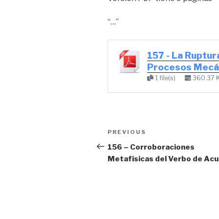
“…”
157 - La Ruptur
Procesos Mecá
1 file(s)
360.37 
Post
Previous
PREVIOUS
navigation
Post
156 – Corroboraciones
Metafísicas del Verbo de Acu