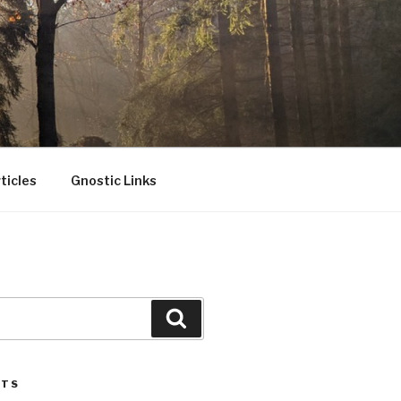
ticles
Gnostic Links
Search
STS