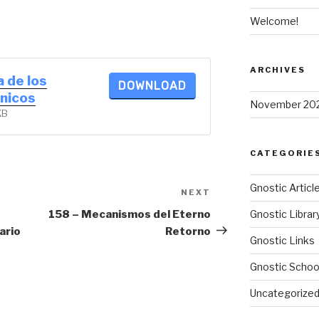
Welcome!
ARCHIVES
a de los
DOWNLOAD
nicos
November 20
KB
CATEGORIE
Gnostic Articl
NEXT
Next
Post
158 – Mecanismos del Eterno
Gnostic Librar
ario
Retorno
Gnostic Links
Gnostic Schoo
Uncategorize