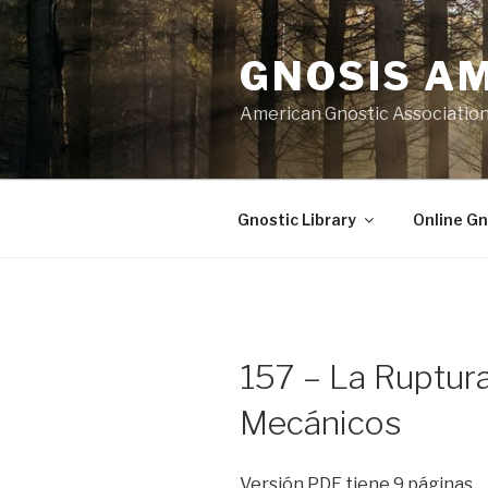
Skip
to
GNOSIS A
content
American Gnostic Associatio
Gnostic Library
Online Gn
157 – La Ruptur
Mecánicos
Versión PDF tiene 9 páginas