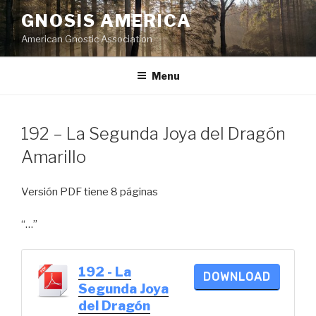
Skip
GNOSIS AMERICA
to
American Gnostic Association
content
Menu
192 – La Segunda Joya del Dragón
Amarillo
Versión PDF tiene 8 páginas
“…”
192 - La
DOWNLOAD
Segunda Joya
del Dragón