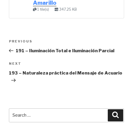
Amarillo
1 file(s)
347.25 KB
Post
Previous
PREVIOUS
navigation
Post
191 – Iluminación Total e Iluminación Parcial
Next
NEXT
Post
193 – Naturaleza práctica del Mensaje de Acuario
Search
Searc
for: