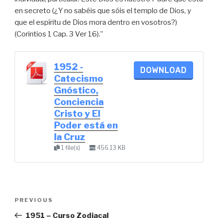
en secreto (¿Y no sabéis que sóis el templo de Dios, y
que el espíritu de Dios mora dentro en vosotros?)
(Corintios 1 Cap. 3 Ver 16).”
1952 -
DOWNLOAD
Catecismo
Gnóstico,
Conciencia
Cristo y El
Poder está en
la Cruz
1 file(s)
456.13 KB
Post
Previous
PREVIOUS
navigation
Post
1951 – Curso Zodiacal