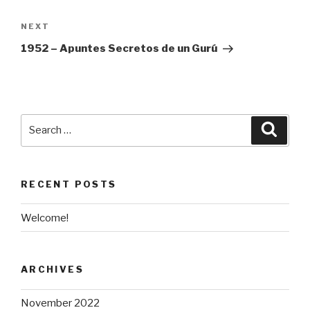
Next
NEXT
Post
1952 – Apuntes Secretos de un Gurú
Search
Searc
for:
RECENT POSTS
Welcome!
ARCHIVES
November 2022