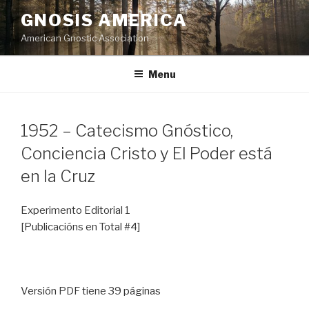
Skip
GNOSIS AMERICA
to
American Gnostic Association
content
Menu
1952 – Catecismo Gnóstico,
Conciencia Cristo y El Poder está
en la Cruz
Experimento Editorial 1
[Publicacións en Total #4]
Versión PDF tiene 39 páginas