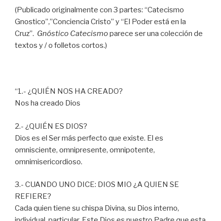
(Publicado originalmente con 3 partes: “Catecismo
Gnostico”,”Conciencia Cristo” y “El Poder está en la
Cruz”.
Gnóstico Catecismo
parece ser una colección de
textos y / o folletos cortos.)
“1.- ¿QUIÉN NOS HA CREADO?
Nos ha creado Dios
2.- ¿QUIÉN ES DIOS?
Dios es el Ser más perfecto que existe. El es
omnisciente, omnipresente, omnipotente,
omnimisericordioso.
3.- CUANDO UNO DICE: DIOS MIO ¿A QUIEN SE
REFIERE?
Cada quien tiene su chispa Divina, su Dios interno,
individual, particular. Este Dios es nuestro Padre que esta