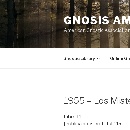
Skip
to
GNOSIS A
content
American Gnostic Associatio
Gnostic Library
Online Gn
1955 – Los Mist
Libro 11
[Publicacións en Total #15]