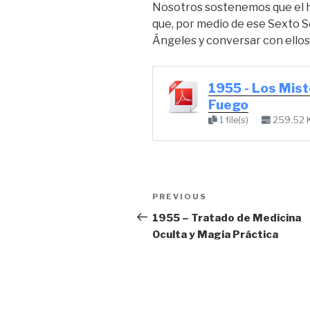
Nosotros sostenemos que el
que, por medio de ese Sexto S
Ángeles y conversar con ellos
1955 - Los Mist
Fuego
1 file(s)
259.52 
Post
Previous
PREVIOUS
navigation
Post
1955 – Tratado de Medicina
Oculta y Magia Práctica