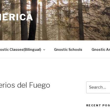
MERICA
n
ostic Classes(Bilingual)
Gnostic Schools
Gnostic Ar
erios del Fuego
Search
for:
RECENT PO