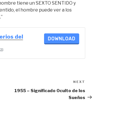
 hombre tiene un SEXTO SENTIDO y
entido, el hombre puede ver a los
.”
erios del
DOWNLOAD
KB
NEXT
Next
Post
1955 – Significado Oculto de los
Sueños