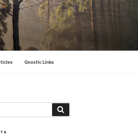
ticles
Gnostic Links
Search
STS