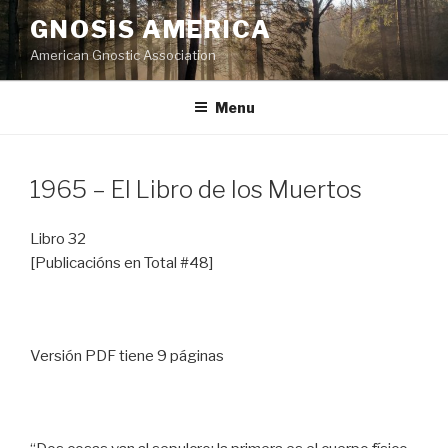
Skip
GNOSIS AMERICA
to
American Gnostic Association
content
Menu
1965 – El Libro de los Muertos
Libro 32
[Publicacións en Total #48]
Versión PDF tiene 9 páginas