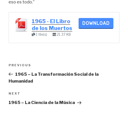
eso es todo.”
1965 - El Libro
DOWNLOAD
de los Muertos
1 file(s)
21.37 KB
Post
Previous
PREVIOUS
navigation
Post
1965 – La Transformación Social de la
Humanidad
Next
NEXT
Post
1965 – La Ciencia de la Música