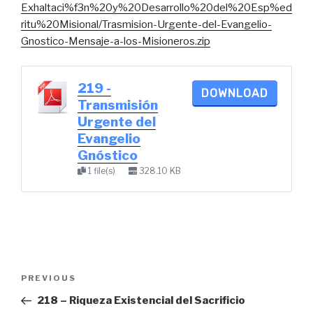
Exhaltaci%f3n%20y%20Desarrollo%20del%20Esp%ed
ritu%20Misional/Trasmision-Urgente-del-Evangelio-
Gnostico-Mensaje-a-los-Misioneros.zip
219 -
DOWNLOAD
Transmisión
Urgente del
Evangelio
Gnóstico
1 file(s)
328.10 KB
Post
Previous
PREVIOUS
navigation
Post
218 – Riqueza Existencial del Sacrificio