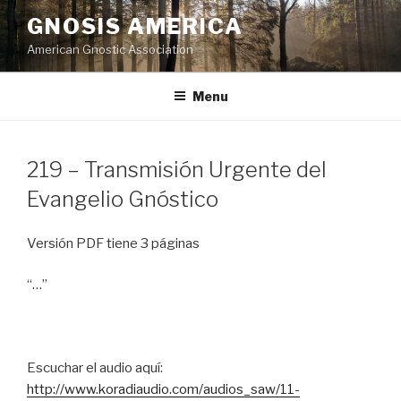
Skip
GNOSIS AMERICA
to
American Gnostic Association
content
Menu
219 – Transmisión Urgente del
Evangelio Gnóstico
Versión PDF tiene 3 páginas
“…”
Escuchar el audio aquí:
http://www.koradiaudio.com/audios_saw/11-