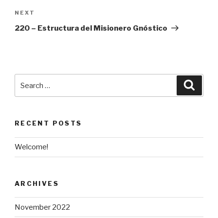
Next
NEXT
Post
220 – Estructura del Misionero Gnóstico
Search
Searc
for:
RECENT POSTS
Welcome!
ARCHIVES
November 2022