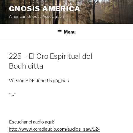
Skip
GNOSIS AMERICA
to
American Gnostic Association
content
Menu
225 – El Oro Espiritual del
Bodhicitta
Versión PDF tiene 15 páginas
“…”
Escuchar el audio aquí:
http://www.koradiaudio.com/audios_saw/12-