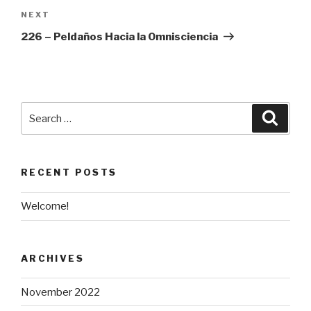
Next
NEXT
Post
226 – Peldaños Hacia la Omnisciencia
Search
Searc
for:
RECENT POSTS
Welcome!
ARCHIVES
November 2022