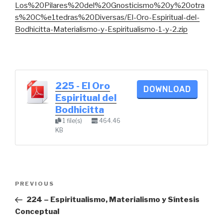
Los%20Pilares%20del%20Gnosticismo%20y%20otra
s%20C%e1tedras%20Diversas/El-Oro-Espiritual-del-
Bodhicitta-Materialismo-y-Espiritualismo-1-y-2.zip
225 - El Oro
DOWNLOAD
Espiritual del
Bodhicitta
1 file(s)
464.46
KB
Post
Previous
PREVIOUS
navigation
Post
224 – Espiritualismo, Materialismo y Síntesis
Conceptual