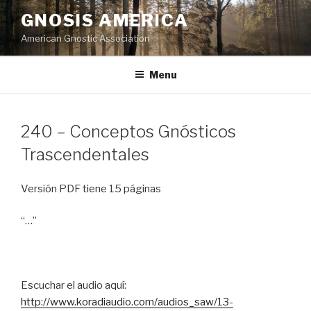
Skip
GNOSIS AMERICA
to
American Gnostic Association
content
Menu
240 – Conceptos Gnósticos
Trascendentales
Versión PDF tiene 15 páginas
“…”
Escuchar el audio aquí:
http://www.koradiaudio.com/audios_saw/13-