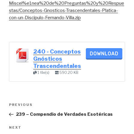
Miscel%e1nea%20de%20Preguntas%20y%20Respue
stas/Conceptos-Gnosticos-Trascendentales-Platica-
con-un-Discipulo-Fernando-Villa.zip
240 - Conceptos
DOWNLOAD
Gnósticos
Trascendentales
1 file(s)
590.20 KB
Post
Previous
PREVIOUS
navigation
Post
239 – Compendio de Verdades Esotéricas
Next
NEXT